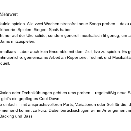
 Mehrwert
ulele spielen.
Alle zwei Wochen stressfrei neue Songs proben – dazu e
theorie. Spielen. Singen. Spaß haben.
t nur auf der Uke solide, sondern generell musikalisch fit genug, um al
Jams mitzuspielen.
inmalkurs
– aber auch
kein Ensemble
mit dem Ziel, live zu spielen. E
inuierliche, gemeinsame Arbeit an Repertoire, Technik und Musikalitä
duell.
kalen oder Technikübungen geht es ums proben – regelmäßig neue S
gibt’s ein gepflegtes Cool Down.
le einfach – mit anspruchsvolleren Parts, Variationen oder Soli für die, 
– niemand kommt zu kurz.
Dabei berücksichtigen wir im Arrangement ni
Backing und Bass.